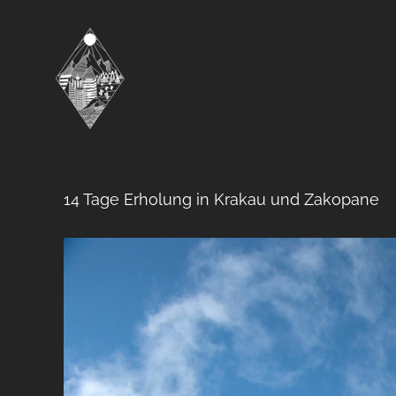
Zum
Inhalt
springen
14 Tage Erholung in Krakau und Zakopane
Zeige
grösseres
Bild