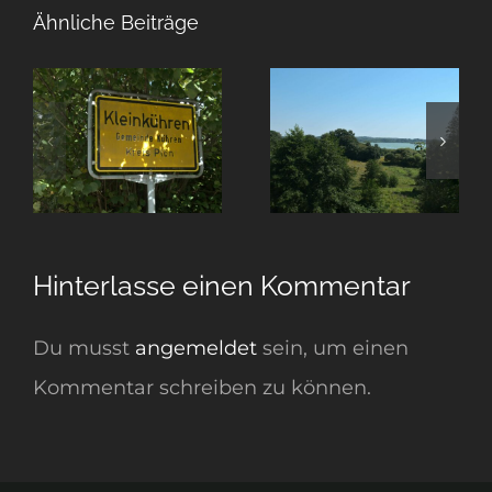
Ähnliche Beiträge
Von
Hamburg
Hamburg
n
nach Preetz
Hinterlasse einen Kommentar
Du musst
angemeldet
sein, um einen
Kommentar schreiben zu können.