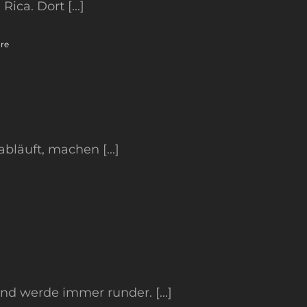
ca. Dort [...]
re
bläuft, machen [...]
und werde immer runder. [...]