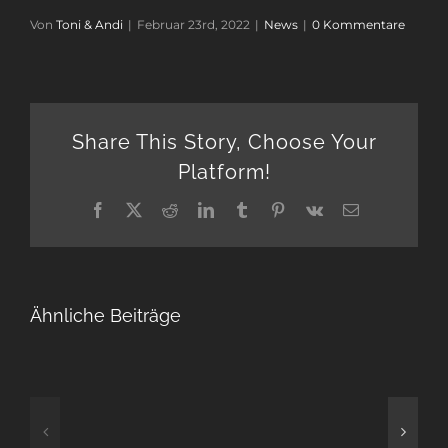
Von
Toni & Andi
|
Februar 23rd, 2022
|
News
|
0 Kommentare
Share This Story, Choose Your
Platform!
Facebook
Twitter
Reddit
LinkedIn
Tumblr
Pinterest
Vk
E-
Mail
Ähnliche Beiträge