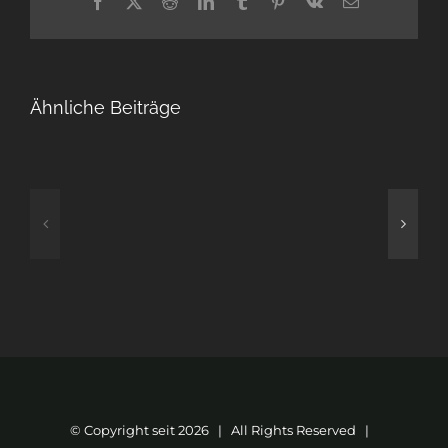
Facebook
Twitter
Reddit
LinkedIn
Tumblr
Pinterest
Vk
E-
Mail
Ähnliche Beiträge
2.3.2022
1.3.2022
© Copyright seit
2026 | All Rights Reserved |